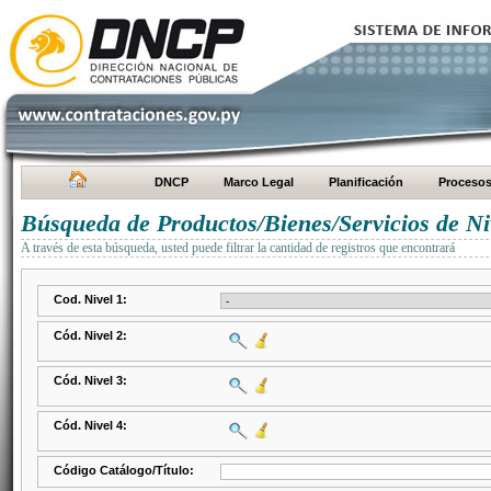
DNCP
Marco Legal
Planificación
Proceso
Búsqueda de Productos/Bienes/Servicios de Ni
A través de esta búsqueda, usted puede filtrar la cantidad de registros que encontrará
Cod. Nivel 1:
Cód. Nivel 2:
Cód. Nivel 3:
Cód. Nivel 4:
Código Catálogo/Título: