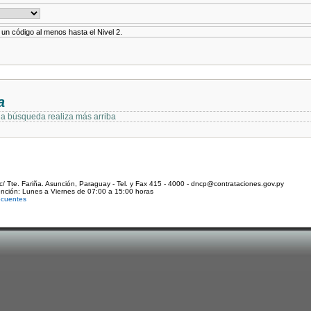
r un código al menos hasta el Nivel 2.
a
 la búsqueda realiza más arriba
c/ Tte. Fariña. Asunción, Paraguay - Tel. y Fax 415 - 4000 - dncp@contrataciones.gov.py
ención: Lunes a Viernes de 07:00 a 15:00 horas
ecuentes