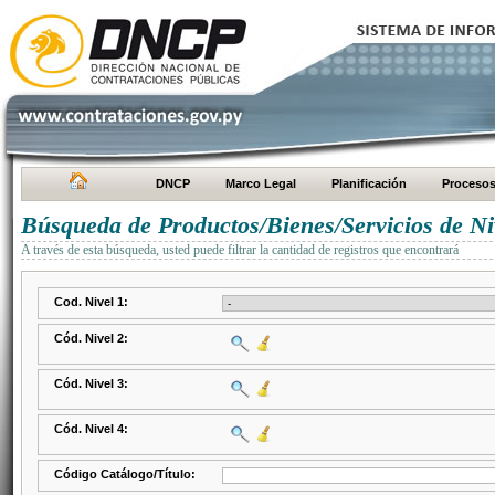
DNCP
Marco Legal
Planificación
Proceso
Búsqueda de Productos/Bienes/Servicios de Ni
A través de esta búsqueda, usted puede filtrar la cantidad de registros que encontrará
Cod. Nivel 1:
Cód. Nivel 2:
Cód. Nivel 3:
Cód. Nivel 4:
Código Catálogo/Título: