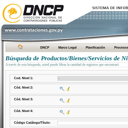
DNCP
Marco Legal
Planificación
Proceso
Búsqueda de Productos/Bienes/Servicios de Ni
A través de esta búsqueda, usted puede filtrar la cantidad de registros que encontrará
Cod. Nivel 1:
Cód. Nivel 2:
Cód. Nivel 3:
Cód. Nivel 4:
Código Catálogo/Título: