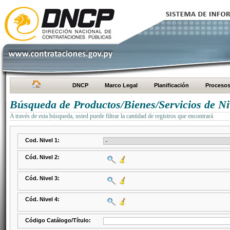
DNCP
Marco Legal
Planificación
Proceso
Búsqueda de Productos/Bienes/Servicios de Ni
A través de esta búsqueda, usted puede filtrar la cantidad de registros que encontrará
Cod. Nivel 1:
Cód. Nivel 2:
Cód. Nivel 3:
Cód. Nivel 4:
Código Catálogo/Título: