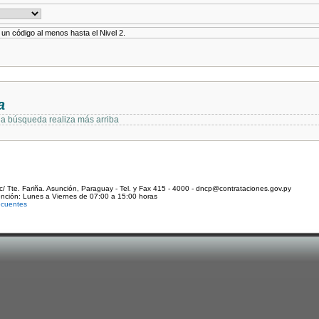
r un código al menos hasta el Nivel 2.
a
 la búsqueda realiza más arriba
c/ Tte. Fariña. Asunción, Paraguay - Tel. y Fax 415 - 4000 - dncp@contrataciones.gov.py
ención: Lunes a Viernes de 07:00 a 15:00 horas
ecuentes