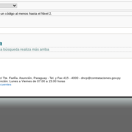
r un código al menos hasta el Nivel 2.
a
 la búsqueda realiza más arriba
c/ Tte. Fariña. Asunción, Paraguay - Tel. y Fax 415 - 4000 - dncp@contrataciones.gov.py
ención: Lunes a Viernes de 07:00 a 15:00 horas
ecuentes