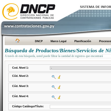
DNCP
Marco Legal
Planificación
Proceso
Búsqueda de Productos/Bienes/Servicios de Ni
A través de esta búsqueda, usted puede filtrar la cantidad de registros que encontrará
Cod. Nivel 1:
Cód. Nivel 2:
Cód. Nivel 3:
Cód. Nivel 4:
Código Catálogo/Título: