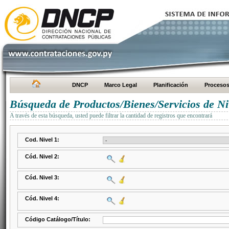
DNCP
Marco Legal
Planificación
Proceso
Búsqueda de Productos/Bienes/Servicios de Ni
A través de esta búsqueda, usted puede filtrar la cantidad de registros que encontrará
Cod. Nivel 1:
Cód. Nivel 2:
Cód. Nivel 3:
Cód. Nivel 4:
Código Catálogo/Título: