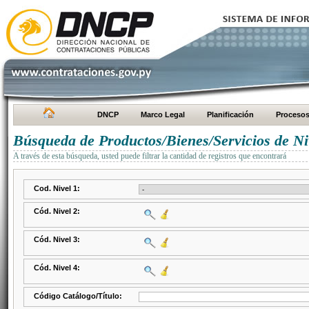
DNCP
Marco Legal
Planificación
Proceso
Búsqueda de Productos/Bienes/Servicios de Ni
A través de esta búsqueda, usted puede filtrar la cantidad de registros que encontrará
Cod. Nivel 1:
Cód. Nivel 2:
Cód. Nivel 3:
Cód. Nivel 4:
Código Catálogo/Título: