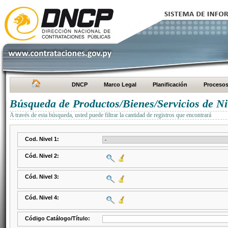
DNCP
Marco Legal
Planificación
Proceso
Búsqueda de Productos/Bienes/Servicios de Ni
A través de esta búsqueda, usted puede filtrar la cantidad de registros que encontrará
Cod. Nivel 1:
Cód. Nivel 2:
Cód. Nivel 3:
Cód. Nivel 4:
Código Catálogo/Título: