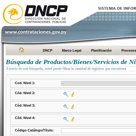
DNCP
Marco Legal
Planificación
Proceso
Búsqueda de Productos/Bienes/Servicios de Ni
A través de esta búsqueda, usted puede filtrar la cantidad de registros que encontrará
Cod. Nivel 1:
Cód. Nivel 2:
Cód. Nivel 3:
Cód. Nivel 4:
Código Catálogo/Título: