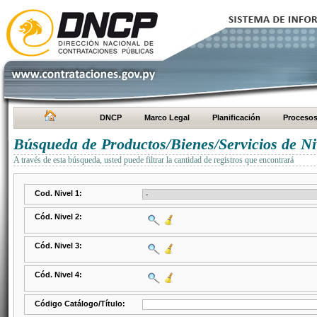
DNCP
Marco Legal
Planificación
Proceso
Búsqueda de Productos/Bienes/Servicios de Ni
A través de esta búsqueda, usted puede filtrar la cantidad de registros que encontrará
Cod. Nivel 1:
Cód. Nivel 2:
Cód. Nivel 3:
Cód. Nivel 4:
Código Catálogo/Título: