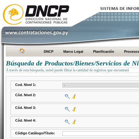
DNCP
Marco Legal
Planificación
Proceso
Búsqueda de Productos/Bienes/Servicios de Ni
A través de esta búsqueda, usted puede filtrar la cantidad de registros que encontrará
Cod. Nivel 1:
Cód. Nivel 2:
Cód. Nivel 3:
Cód. Nivel 4:
Código Catálogo/Título: