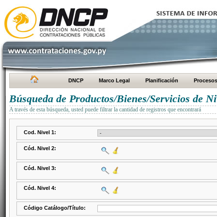
DNCP
Marco Legal
Planificación
Proceso
Búsqueda de Productos/Bienes/Servicios de Ni
A través de esta búsqueda, usted puede filtrar la cantidad de registros que encontrará
Cod. Nivel 1:
Cód. Nivel 2:
Cód. Nivel 3:
Cód. Nivel 4:
Código Catálogo/Título: