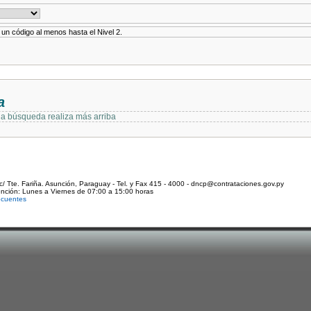
r un código al menos hasta el Nivel 2.
a
 la búsqueda realiza más arriba
c/ Tte. Fariña. Asunción, Paraguay - Tel. y Fax 415 - 4000 - dncp@contrataciones.gov.py
ención: Lunes a Viernes de 07:00 a 15:00 horas
ecuentes