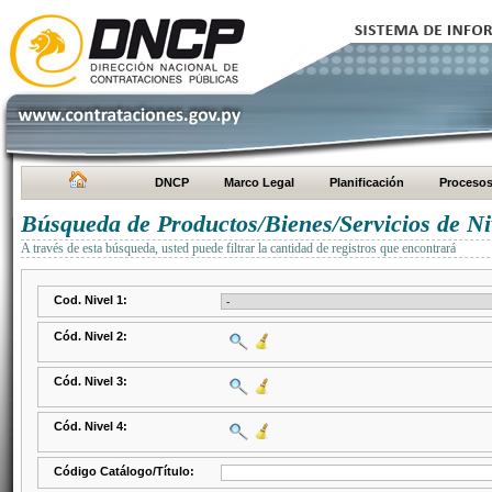
DNCP
Marco Legal
Planificación
Proceso
Búsqueda de Productos/Bienes/Servicios de Ni
A través de esta búsqueda, usted puede filtrar la cantidad de registros que encontrará
Cod. Nivel 1:
Cód. Nivel 2:
Cód. Nivel 3:
Cód. Nivel 4:
Código Catálogo/Título: