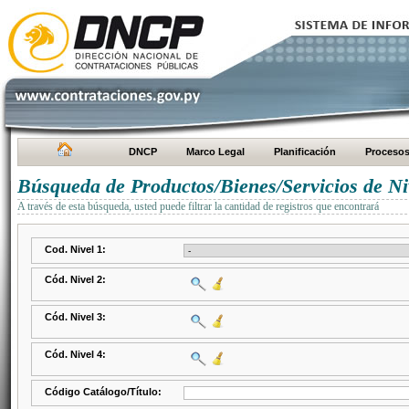
DNCP
Marco Legal
Planificación
Proceso
Búsqueda de Productos/Bienes/Servicios de Ni
A través de esta búsqueda, usted puede filtrar la cantidad de registros que encontrará
Cod. Nivel 1:
Cód. Nivel 2:
Cód. Nivel 3:
Cód. Nivel 4:
Código Catálogo/Título: