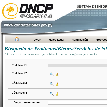
DNCP
Marco Legal
Planificación
Proceso
Búsqueda de Productos/Bienes/Servicios de Ni
A través de esta búsqueda, usted puede filtrar la cantidad de registros que encontrará
Cod. Nivel 1:
Cód. Nivel 2:
Cód. Nivel 3:
Cód. Nivel 4:
Código Catálogo/Título: