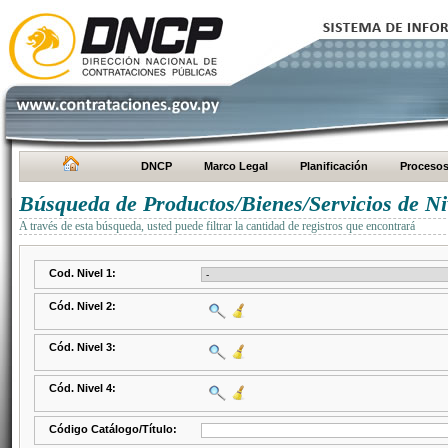
DNCP
Marco Legal
Planificación
Proceso
Búsqueda de Productos/Bienes/Servicios de Ni
A través de esta búsqueda, usted puede filtrar la cantidad de registros que encontrará
Cod. Nivel 1:
Cód. Nivel 2:
Cód. Nivel 3:
Cód. Nivel 4:
Código Catálogo/Título: