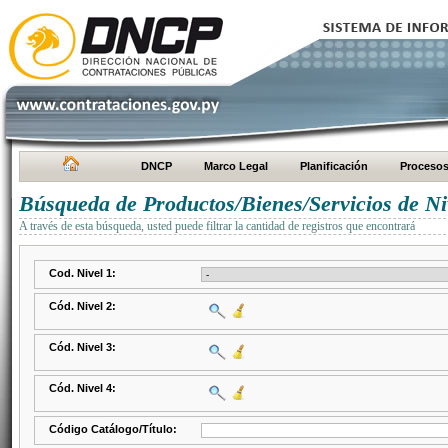
DNCP
Marco Legal
Planificación
Proceso
Búsqueda de Productos/Bienes/Servicios de Ni
A través de esta búsqueda, usted puede filtrar la cantidad de registros que encontrará
Cod. Nivel 1:
Cód. Nivel 2:
Cód. Nivel 3:
Cód. Nivel 4:
Código Catálogo/Título: