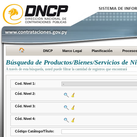
DNCP
Marco Legal
Planificación
Proceso
Búsqueda de Productos/Bienes/Servicios de Ni
A través de esta búsqueda, usted puede filtrar la cantidad de registros que encontrará
Cod. Nivel 1:
Cód. Nivel 2:
Cód. Nivel 3:
Cód. Nivel 4:
Código Catálogo/Título: