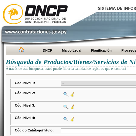
DNCP
Marco Legal
Planificación
Proceso
Búsqueda de Productos/Bienes/Servicios de Ni
A través de esta búsqueda, usted puede filtrar la cantidad de registros que encontrará
Cod. Nivel 1:
Cód. Nivel 2:
Cód. Nivel 3:
Cód. Nivel 4:
Código Catálogo/Título: