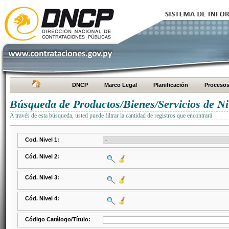
DNCP
Marco Legal
Planificación
Proceso
Búsqueda de Productos/Bienes/Servicios de Ni
A través de esta búsqueda, usted puede filtrar la cantidad de registros que encontrará
Cod. Nivel 1:
Cód. Nivel 2:
Cód. Nivel 3:
Cód. Nivel 4:
Código Catálogo/Título: