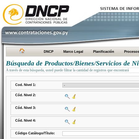
DNCP
Marco Legal
Planificación
Proceso
Búsqueda de Productos/Bienes/Servicios de Ni
A través de esta búsqueda, usted puede filtrar la cantidad de registros que encontrará
Cod. Nivel 1:
Cód. Nivel 2:
Cód. Nivel 3:
Cód. Nivel 4:
Código Catálogo/Título: