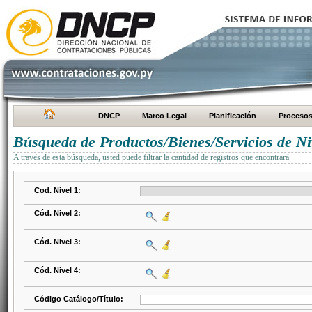
DNCP
Marco Legal
Planificación
Proceso
Búsqueda de Productos/Bienes/Servicios de Ni
A través de esta búsqueda, usted puede filtrar la cantidad de registros que encontrará
Cod. Nivel 1:
Cód. Nivel 2:
Cód. Nivel 3:
Cód. Nivel 4:
Código Catálogo/Título: