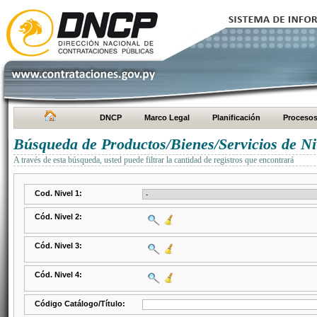
DNCP
Marco Legal
Planificación
Proceso
Búsqueda de Productos/Bienes/Servicios de Ni
A través de esta búsqueda, usted puede filtrar la cantidad de registros que encontrará
Cod. Nivel 1:
Cód. Nivel 2:
Cód. Nivel 3:
Cód. Nivel 4:
Código Catálogo/Título: