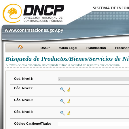
DNCP
Marco Legal
Planificación
Proceso
Búsqueda de Productos/Bienes/Servicios de Ni
A través de esta búsqueda, usted puede filtrar la cantidad de registros que encontrará
Cod. Nivel 1:
Cód. Nivel 2:
Cód. Nivel 3:
Cód. Nivel 4:
Código Catálogo/Título: