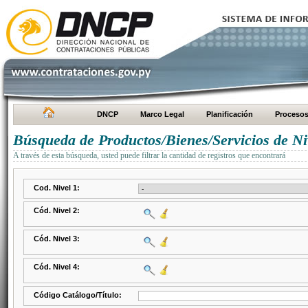
DNCP
Marco Legal
Planificación
Proceso
Búsqueda de Productos/Bienes/Servicios de Ni
A través de esta búsqueda, usted puede filtrar la cantidad de registros que encontrará
Cod. Nivel 1:
Cód. Nivel 2:
Cód. Nivel 3:
Cód. Nivel 4:
Código Catálogo/Título: