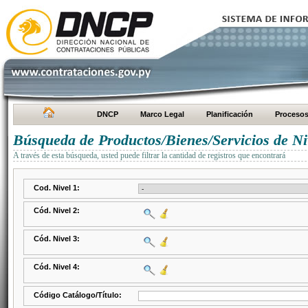
DNCP
Marco Legal
Planificación
Proceso
Búsqueda de Productos/Bienes/Servicios de Ni
A través de esta búsqueda, usted puede filtrar la cantidad de registros que encontrará
Cod. Nivel 1:
Cód. Nivel 2:
Cód. Nivel 3:
Cód. Nivel 4:
Código Catálogo/Título: