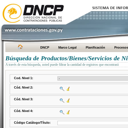
DNCP
Marco Legal
Planificación
Proceso
Búsqueda de Productos/Bienes/Servicios de Ni
A través de esta búsqueda, usted puede filtrar la cantidad de registros que encontrará
Cod. Nivel 1:
Cód. Nivel 2:
Cód. Nivel 3:
Cód. Nivel 4:
Código Catálogo/Título: