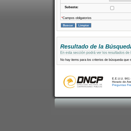
Subasta:
*
Campos obligatorios
Resultado de la Búsqued
En esta sección podrá ver los resultados de
No hay items para los criterios de búsqueda que se
E.E.U.U. 961 
Horario de At
Preguntas Fr