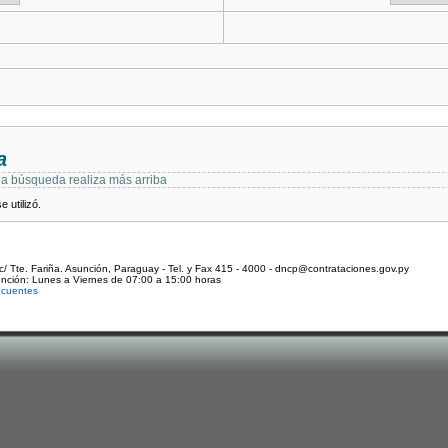
a
 la búsqueda realiza más arriba
 utilizó.
c/ Tte. Fariña. Asunción, Paraguay - Tel. y Fax 415 - 4000 - dncp@contrataciones.gov.py
ención: Lunes a Viernes de 07:00 a 15:00 horas
ecuentes