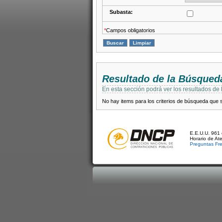
Subasta:
*
Campos obligatorios
Resultado de la Búsqued
En esta sección podrá ver los resultados de
No hay items para los criterios de búsqueda que se
E.E.U.U. 961 
Horario de At
Preguntas Fr