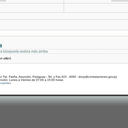
a
 la búsqueda realiza más arriba
 utilizó.
c/ Tte. Fariña. Asunción, Paraguay - Tel. y Fax 415 - 4000 - dncp@contrataciones.gov.py
ención: Lunes a Viernes de 07:00 a 15:00 horas
ecuentes