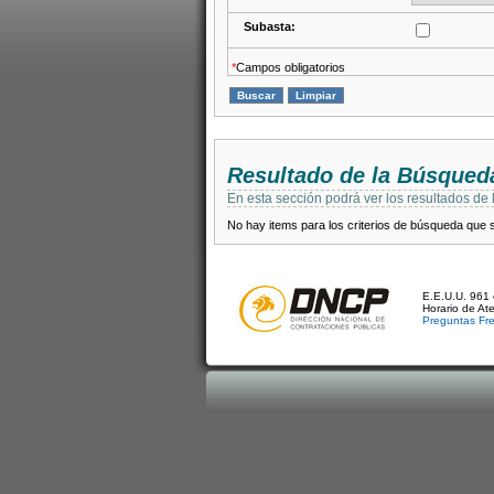
Subasta:
*
Campos obligatorios
Resultado de la Búsqued
En esta sección podrá ver los resultados de
No hay items para los criterios de búsqueda que se
E.E.U.U. 961 
Horario de At
Preguntas Fr