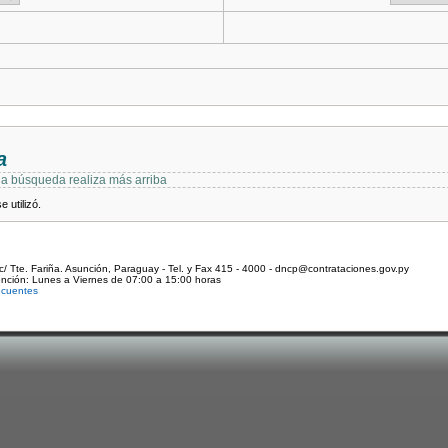
a
 la búsqueda realiza más arriba
 utilizó.
c/ Tte. Fariña. Asunción, Paraguay - Tel. y Fax 415 - 4000 - dncp@contrataciones.gov.py
ención: Lunes a Viernes de 07:00 a 15:00 horas
ecuentes