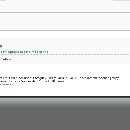
a
 la búsqueda realiza más arriba
 utilizó.
c/ Tte. Fariña. Asunción, Paraguay - Tel. y Fax 415 - 4000 - dncp@contrataciones.gov.py
ención: Lunes a Viernes de 07:00 a 15:00 horas
ecuentes