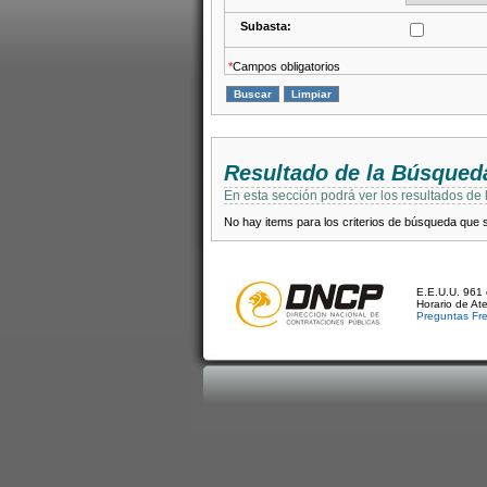
Subasta:
*
Campos obligatorios
Resultado de la Búsqued
En esta sección podrá ver los resultados de
No hay items para los criterios de búsqueda que se
E.E.U.U. 961 
Horario de At
Preguntas Fr