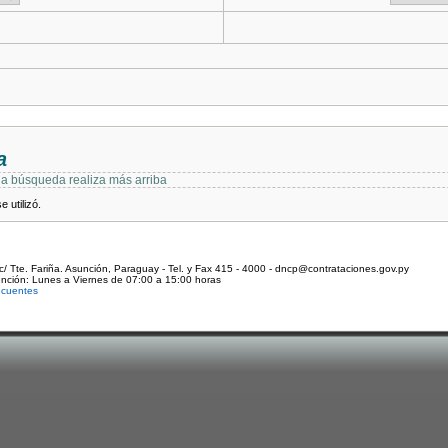
a
 la búsqueda realiza más arriba
 utilizó.
c/ Tte. Fariña. Asunción, Paraguay - Tel. y Fax 415 - 4000 - dncp@contrataciones.gov.py
ención: Lunes a Viernes de 07:00 a 15:00 horas
ecuentes