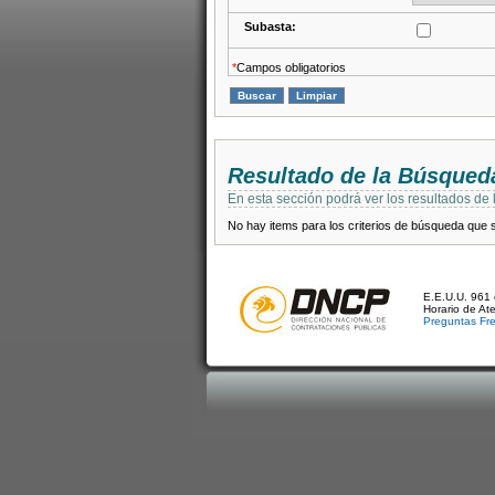
Subasta:
*
Campos obligatorios
Resultado de la Búsqued
En esta sección podrá ver los resultados de
No hay items para los criterios de búsqueda que se
E.E.U.U. 961 
Horario de At
Preguntas Fr