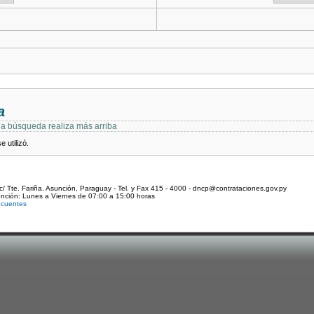
a
 la búsqueda realiza más arriba
 utilizó.
c/ Tte. Fariña. Asunción, Paraguay - Tel. y Fax 415 - 4000 - dncp@contrataciones.gov.py
ención: Lunes a Viernes de 07:00 a 15:00 horas
ecuentes