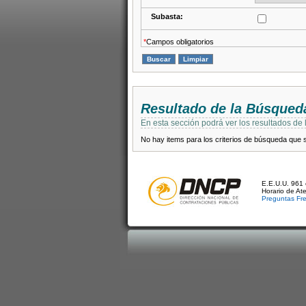
Subasta:
*
Campos obligatorios
Resultado de la Búsqued
En esta sección podrá ver los resultados de
No hay items para los criterios de búsqueda que se
E.E.U.U. 961 
Horario de At
Preguntas Fr