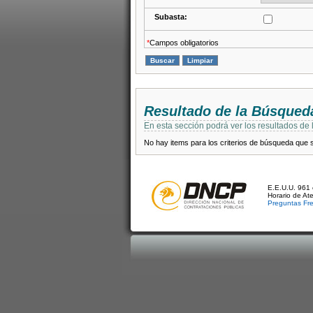
Subasta:
*
Campos obligatorios
Resultado de la Búsqued
En esta sección podrá ver los resultados de
No hay items para los criterios de búsqueda que se
E.E.U.U. 961 
Horario de At
Preguntas Fr