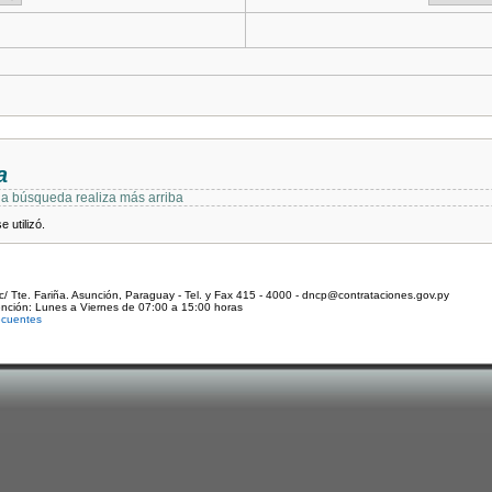
a
 la búsqueda realiza más arriba
 utilizó.
c/ Tte. Fariña. Asunción, Paraguay - Tel. y Fax 415 - 4000 - dncp@contrataciones.gov.py
ención: Lunes a Viernes de 07:00 a 15:00 horas
ecuentes