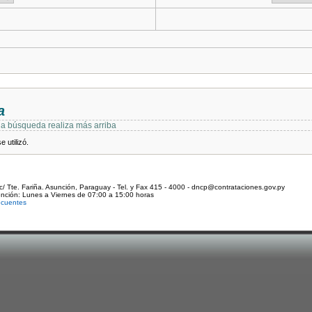
a
 la búsqueda realiza más arriba
 utilizó.
c/ Tte. Fariña. Asunción, Paraguay - Tel. y Fax 415 - 4000 - dncp@contrataciones.gov.py
ención: Lunes a Viernes de 07:00 a 15:00 horas
ecuentes