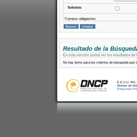
Subasta:
*
Campos obligatorios
Resultado de la Búsqued
En esta sección podrá ver los resultados de
No hay items para los criterios de búsqueda que se
E.E.U.U. 961 
Horario de At
Preguntas Fr