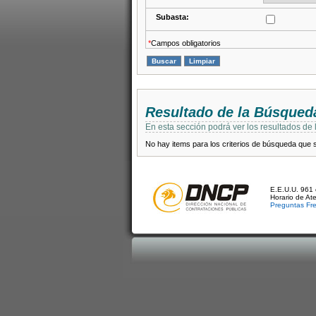
Subasta:
*
Campos obligatorios
Resultado de la Búsqued
En esta sección podrá ver los resultados de
No hay items para los criterios de búsqueda que se
E.E.U.U. 961 
Horario de At
Preguntas Fr