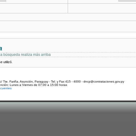
a
 la búsqueda realiza más arriba
 utilizó.
c/ Tte. Fariña. Asunción, Paraguay - Tel. y Fax 415 - 4000 - dncp@contrataciones.gov.py
ención: Lunes a Viernes de 07:00 a 15:00 horas
ecuentes