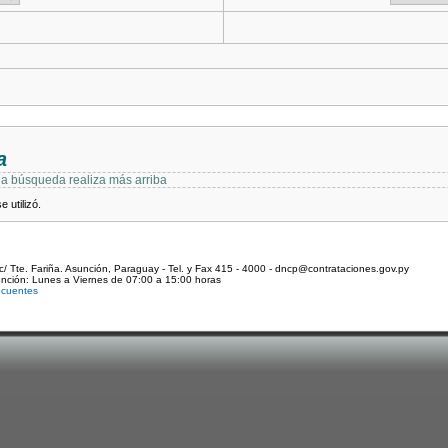
a
 la búsqueda realiza más arriba
 utilizó.
c/ Tte. Fariña. Asunción, Paraguay - Tel. y Fax 415 - 4000 - dncp@contrataciones.gov.py
ención: Lunes a Viernes de 07:00 a 15:00 horas
ecuentes