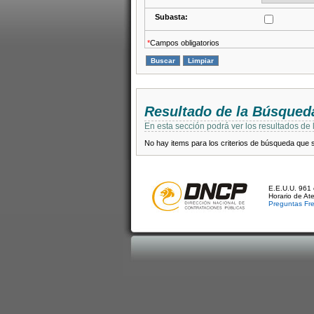
Subasta:
*
Campos obligatorios
Resultado de la Búsqued
En esta sección podrá ver los resultados de
No hay items para los criterios de búsqueda que se
E.E.U.U. 961 
Horario de At
Preguntas Fr