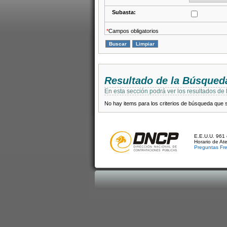
Subasta:
*
Campos obligatorios
Resultado de la Búsqued
En esta sección podrá ver los resultados de
No hay items para los criterios de búsqueda que se
E.E.U.U. 961 
Horario de At
Preguntas Fr