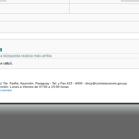
a
 la búsqueda realiza más arriba
 utilizó.
c/ Tte. Fariña. Asunción, Paraguay - Tel. y Fax 415 - 4000 - dncp@contrataciones.gov.py
ención: Lunes a Viernes de 07:00 a 15:00 horas
ecuentes