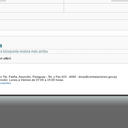
a
 la búsqueda realiza más arriba
 utilizó.
c/ Tte. Fariña. Asunción, Paraguay - Tel. y Fax 415 - 4000 - dncp@contrataciones.gov.py
ención: Lunes a Viernes de 07:00 a 15:00 horas
ecuentes