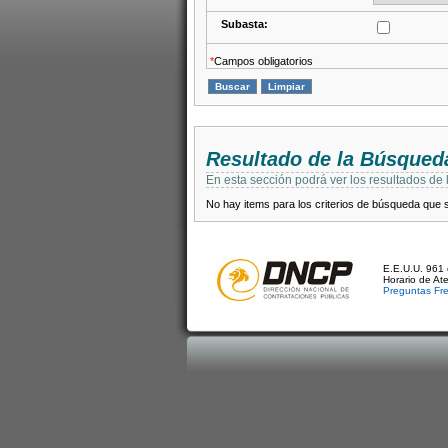
Subasta:
*
Campos obligatorios
Resultado de la Búsqued
En esta sección podrá ver los resultados de
No hay items para los criterios de búsqueda que se
E.E.U.U. 961 
Horario de At
Preguntas Fr