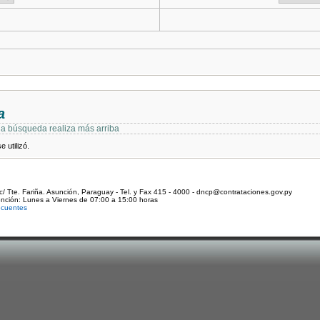
a
 la búsqueda realiza más arriba
 utilizó.
c/ Tte. Fariña. Asunción, Paraguay - Tel. y Fax 415 - 4000 - dncp@contrataciones.gov.py
ención: Lunes a Viernes de 07:00 a 15:00 horas
ecuentes