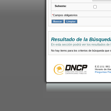
Subasta:
*
Campos obligatorios
Resultado de la Búsqued
En esta sección podrá ver los resultados de
No hay items para los criterios de búsqueda que se
E.E.U.U. 961 
Horario de At
Preguntas Fr