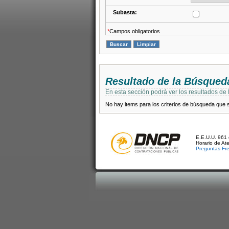
Subasta:
*
Campos obligatorios
Resultado de la Búsqued
En esta sección podrá ver los resultados de
No hay items para los criterios de búsqueda que se
E.E.U.U. 961 
Horario de At
Preguntas Fr