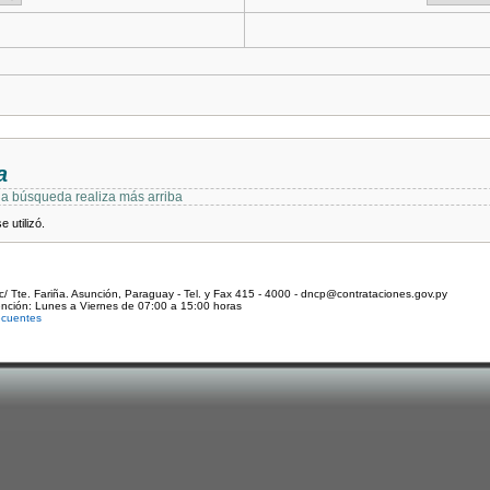
a
 la búsqueda realiza más arriba
 utilizó.
c/ Tte. Fariña. Asunción, Paraguay - Tel. y Fax 415 - 4000 - dncp@contrataciones.gov.py
ención: Lunes a Viernes de 07:00 a 15:00 horas
ecuentes