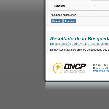
Subasta:
*
Campos obligatorios
Resultado de la Búsqued
En esta sección podrá ver los resultados de
No hay items para los criterios de búsqueda que se
E.E.U.U. 961 
Horario de At
Preguntas Fr