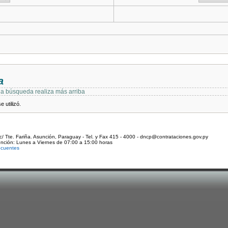
a
 la búsqueda realiza más arriba
 utilizó.
c/ Tte. Fariña. Asunción, Paraguay - Tel. y Fax 415 - 4000 - dncp@contrataciones.gov.py
ención: Lunes a Viernes de 07:00 a 15:00 horas
ecuentes