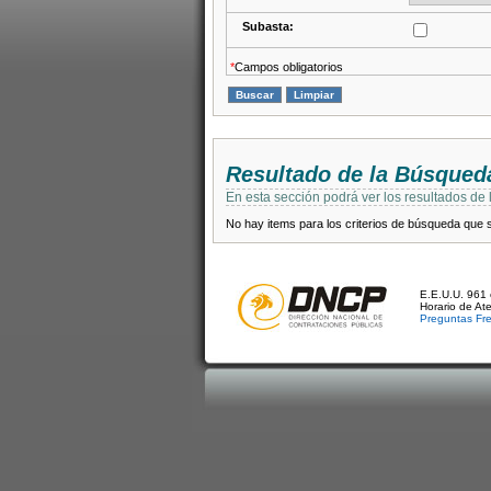
Subasta:
*
Campos obligatorios
Resultado de la Búsqued
En esta sección podrá ver los resultados de
No hay items para los criterios de búsqueda que se
E.E.U.U. 961 
Horario de At
Preguntas Fr