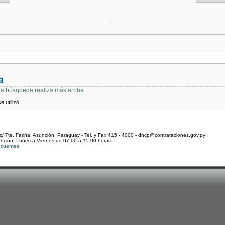
a
 la búsqueda realiza más arriba
 utilizó.
c/ Tte. Fariña. Asunción, Paraguay - Tel. y Fax 415 - 4000 - dncp@contrataciones.gov.py
ención: Lunes a Viernes de 07:00 a 15:00 horas
ecuentes