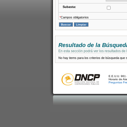
Subasta:
*
Campos obligatorios
Resultado de la Búsqued
En esta sección podrá ver los resultados de
No hay items para los criterios de búsqueda que se
E.E.U.U. 961 
Horario de At
Preguntas Fr