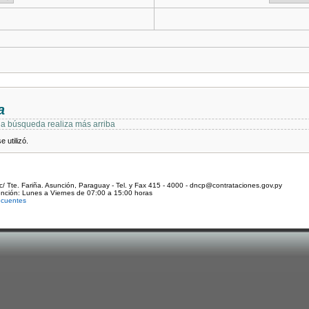
a
 la búsqueda realiza más arriba
 utilizó.
c/ Tte. Fariña. Asunción, Paraguay - Tel. y Fax 415 - 4000 - dncp@contrataciones.gov.py
ención: Lunes a Viernes de 07:00 a 15:00 horas
ecuentes