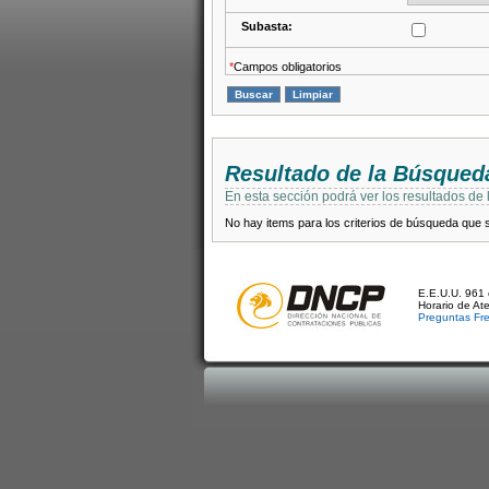
Subasta:
*
Campos obligatorios
Resultado de la Búsqued
En esta sección podrá ver los resultados de
No hay items para los criterios de búsqueda que se
E.E.U.U. 961 
Horario de At
Preguntas Fr