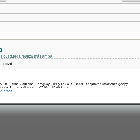
a
 la búsqueda realiza más arriba
 utilizó.
c/ Tte. Fariña. Asunción, Paraguay - Tel. y Fax 415 - 4000 - dncp@contrataciones.gov.py
ención: Lunes a Viernes de 07:00 a 15:00 horas
ecuentes