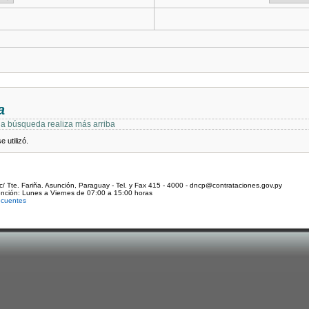
a
 la búsqueda realiza más arriba
 utilizó.
c/ Tte. Fariña. Asunción, Paraguay - Tel. y Fax 415 - 4000 - dncp@contrataciones.gov.py
ención: Lunes a Viernes de 07:00 a 15:00 horas
ecuentes