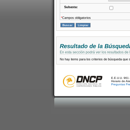
Subasta:
*
Campos obligatorios
Resultado de la Búsqued
En esta sección podrá ver los resultados de
No hay items para los criterios de búsqueda que se
E.E.U.U. 961 
Horario de At
Preguntas Fr